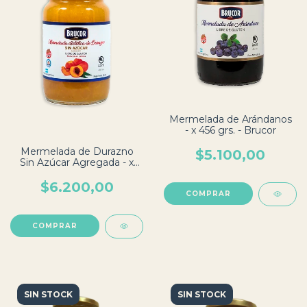
Mermelada de Arándanos
- x 456 grs. - Brucor
Mermelada de Durazno
$5.100,00
Sin Azúcar Agregada - x
456 grs. - Brucor
$6.200,00
SIN STOCK
SIN STOCK