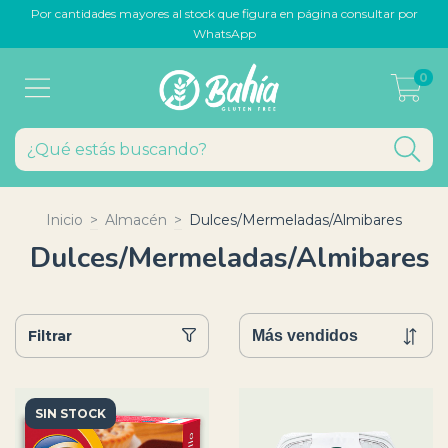
Por cantidades mayores al stock que figura en página consultar por
WhatsApp
0
Inicio
>
Almacén
>
Dulces/Mermeladas/Almibares
Dulces/Mermeladas/Almibares
Filtrar
SIN STOCK