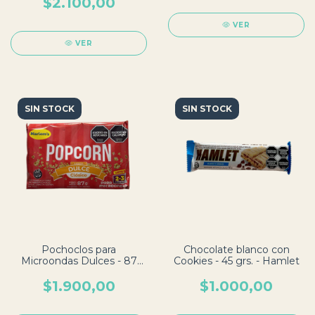
$2.100,00
VER
VER
SIN STOCK
SIN STOCK
Pochoclos para
Chocolate blanco con
Microondas Dulces - 87
Cookies - 45 grs. - Hamlet
grs. - Marlom's
$1.900,00
$1.000,00