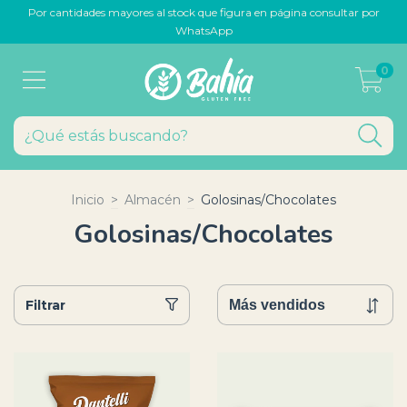
Por cantidades mayores al stock que figura en página consultar por
WhatsApp
0
Inicio
>
Almacén
>
Golosinas/Chocolates
Golosinas/Chocolates
Filtrar