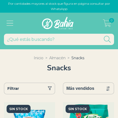
Por cantidades mayores al stock que figura en página consultar por
WhatsApp
0
Inicio
>
Almacén
>
Snacks
Snacks
Filtrar
SIN STOCK
SIN STOCK