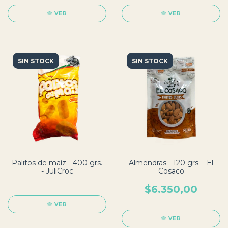
VER
VER
SIN STOCK
SIN STOCK
Palitos de maíz - 400 grs.
Almendras - 120 grs. - El
- JuliCroc
Cosaco
$6.350,00
VER
VER