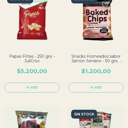
Papas Fritas - 250 grs. -
Snacks Horneados sabor
JuliCroc
Jamón Serrano - 50 grs. -
Crowie
$5.200,00
$1.200,00
VER
VER
SIN STOCK