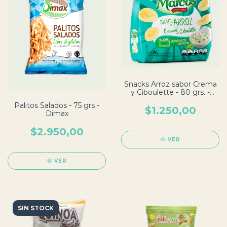
Snacks Arroz sabor Crema
y Ciboulette - 80 grs. -
Don Marcos
Palitos Salados - 75 grs -
$1.250,00
Dimax
$2.950,00
VER
VER
SIN STOCK