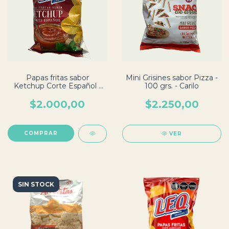
Papas fritas sabor
Mini Grisines sabor Pizza -
Ketchup Corte Español -
100 grs. - Carilo
65 grs. - LEQ
$2.000,00
$2.250,00
VER
SIN STOCK