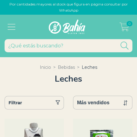
Por cantidades mayores al stock que figura en página consultar por
WhatsApp
0
Inicio
>
Bebidas
>
Leches
Leches
Filtrar