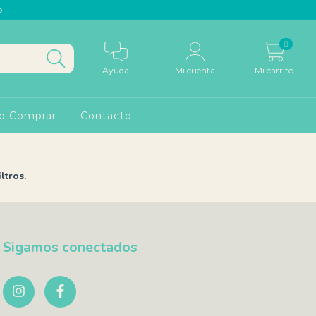
p
0
Ayuda
Mi cuenta
Mi carrito
o Comprar
Contacto
ltros.
Sigamos conectados