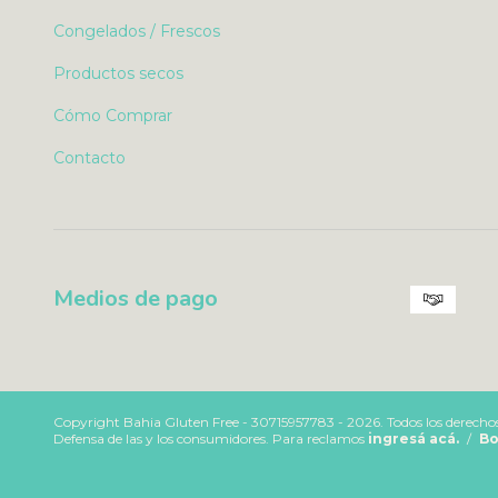
Congelados / Frescos
Productos secos
Cómo Comprar
Contacto
Medios de pago
Copyright Bahia Gluten Free - 30715957783 - 2026. Todos los derechos
Defensa de las y los consumidores. Para reclamos
ingresá acá.
/
Bo