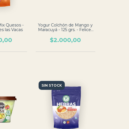
Mix Quesos -
Yogur Colchón de Mango y
ces las Vacas
Maracuyá - 125 grs. - Felices
las Vacas
0,00
$2.000,00
SIN STOCK