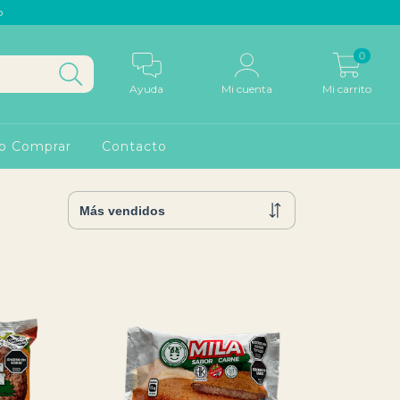
p
0
Ayuda
Mi cuenta
Mi carrito
o Comprar
Contacto