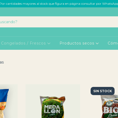
Por cantidades mayores al stock que figura en página consultar por WhatsAp
Congelados / Frescos
Productos secos
Cóm
cas
SIN STOCK