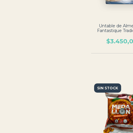
Untable de Alm
Fantastique Tradic
200 grs. - Felices 
$3.450,
SIN STOCK