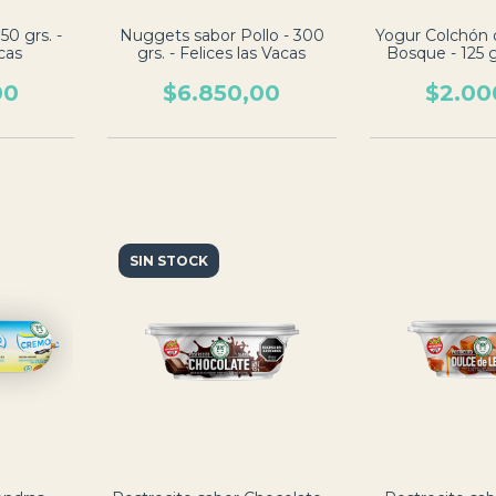
50 grs. -
Nuggets sabor Pollo - 300
Yogur Colchón 
cas
grs. - Felices las Vacas
Bosque - 125 gr
las V
00
$6.850,00
$2.00
SIN STOCK