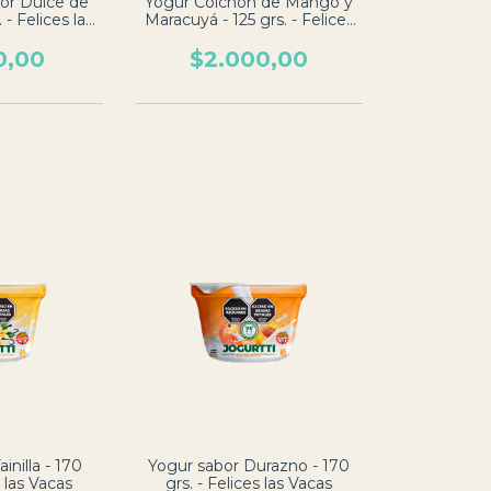
bor Dulce de
Yogur Colchón de Mango y
 - Felices las
Maracuyá - 125 grs. - Felices
as
las Vacas
0,00
$2.000,00
inilla - 170
Yogur sabor Durazno - 170
s las Vacas
grs. - Felices las Vacas