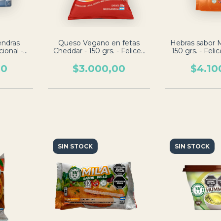
endras
Queso Vegano en fetas
Hebras sabor 
ional -
Cheddar - 150 grs. - Felices
150 grs. - Feli
las Vacas
las Vacas
00
$3.000,00
$4.10
SIN STOCK
SIN STOCK