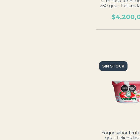
Cremoso de Alme
250 grs. - Felices 
$4.200,
SIN STOCK
Yogur sabor Frutil
grs. - Felices la