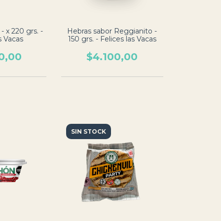
 x 220 grs. -
Hebras sabor Reggianito -
s Vacas
150 grs. - Felices las Vacas
0,00
$4.100,00
SIN STOCK