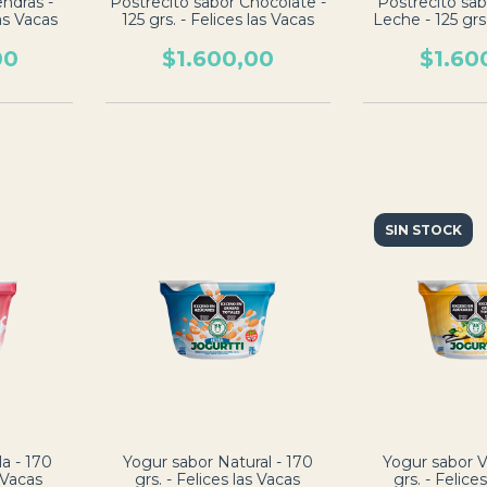
ndras -
Postrecito sabor Chocolate -
Postrecito sa
las Vacas
125 grs. - Felices las Vacas
Leche - 125 grs.
Vac
00
$1.600,00
$1.60
SIN STOCK
la - 170
Yogur sabor Natural - 170
Yogur sabor Va
s Vacas
grs. - Felices las Vacas
grs. - Felice