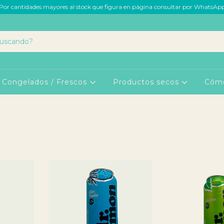
Por cantidades mayores al stock que figura en página consultar por WhatsAp
Congelados / Frescos
Productos secos
Cóm