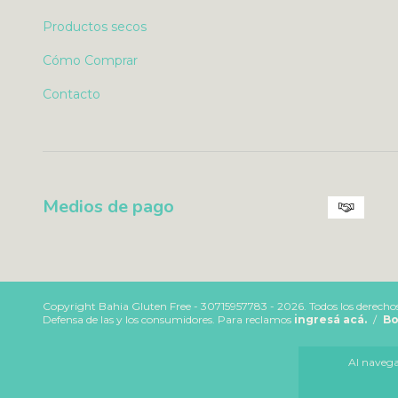
Productos secos
Cómo Comprar
Contacto
Medios de pago
Copyright Bahia Gluten Free - 30715957783 - 2026. Todos los derechos
Defensa de las y los consumidores. Para reclamos
ingresá acá.
/
Bo
Al navegar