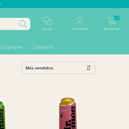
p
0
Ayuda
Mi cuenta
Mi carrito
o Comprar
Contacto