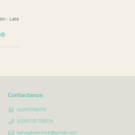
ón - Lata
.
00
Contactanos
542915768319
(0291) 155 768319
bahiaglutenfree@gmail.com