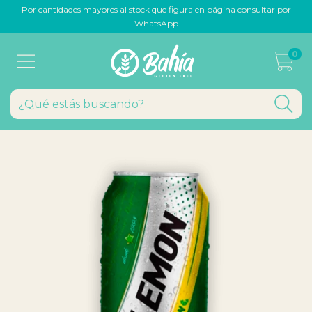
Por cantidades mayores al stock que figura en página consultar por
WhatsApp
0