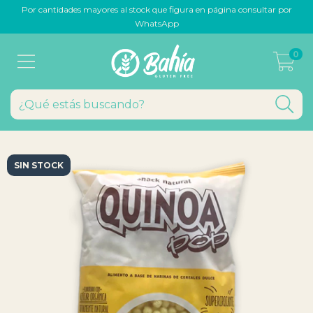
Por cantidades mayores al stock que figura en página consultar por
WhatsApp
0
SIN STOCK