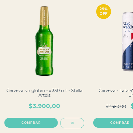
29
%
OFF
Cerveza sin gluten - x 330 ml. - Stella
Cerveza - Lata 4
Artois
Ul
$3.900,00
$2.450,00