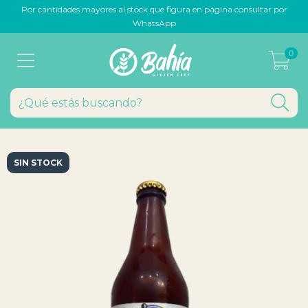
Por cantidades mayores al stock que figura en página consultar por
WhatsApp
0
SIN STOCK