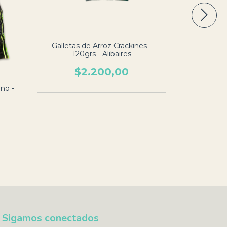
Tostadas de 
Vainilla
$
Galletas de Arroz Crackines -
120grs - Alibaires
$2.200,00
no -
Sigamos conectados