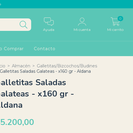
p
0
Ayuda
Mi cuenta
Mi carrito
o Comprar
Contacto
cio
>
Almacén
>
Galletitas/Bizcochos/Budines
Galletitas Saladas Galateas - x160 gr - Aldana
alletitas Saladas
alateas - x160 gr -
ldana
5.200,00