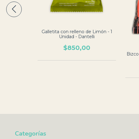
ces - x 150
ó
00
Galletita con relleno de Limón - 1
Unidad - Dantelli
$850,00
Bizco
Categorías