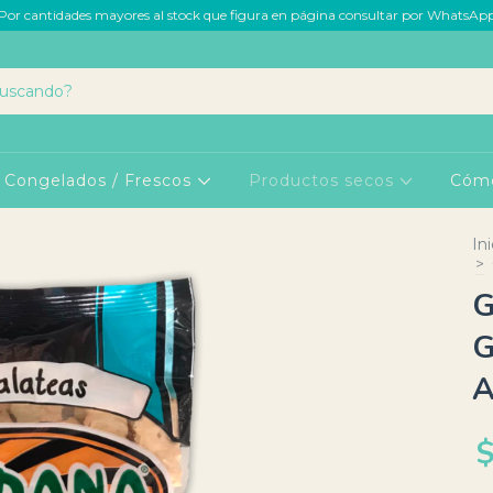
Por cantidades mayores al stock que figura en página consultar por WhatsAp
Congelados / Frescos
Productos secos
Cóm
Ini
>
G
G
A
$