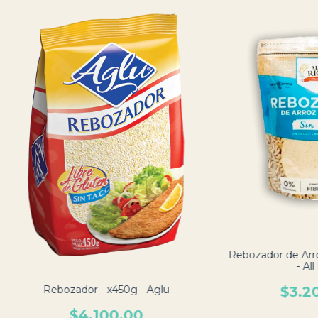
Rebozador de Arroz
- All
$3.2
Rebozador - x450g - Aglu
$4.100,00