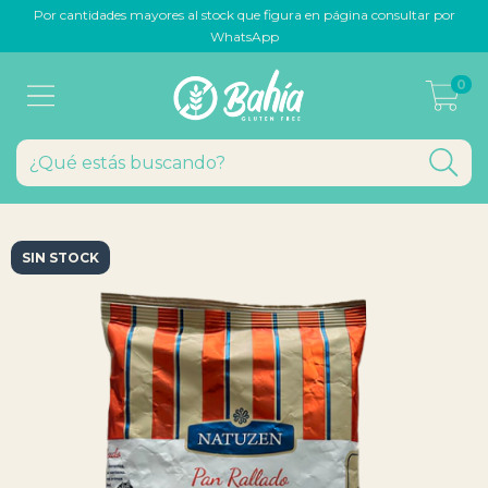
Por cantidades mayores al stock que figura en página consultar por
WhatsApp
0
SIN STOCK