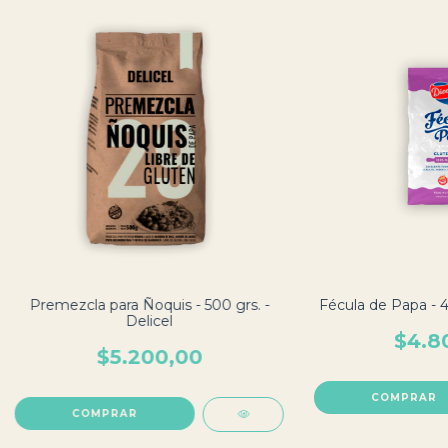
Premezcla para Ñoquis - 500 grs. -
Fécula de Papa - 4
Delicel
$4.8
$5.200,00