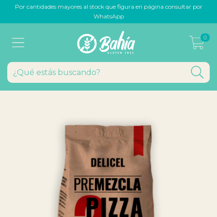
Por cantidades mayores al stock que figura en página consultar por
WhatsApp
0