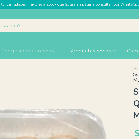
Por cantidades mayores al stock que figura en página consultar por WhatsAp
Congelados / Frescos
Productos secos
Cóm
Ini
So
Ma
S
Q
M
$