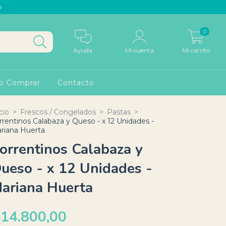
p
0
Ayuda
Mi cuenta
Mi carrito
o Comprar
Contacto
cio
>
Frescos / Congelados
>
Pastas
>
rrentinos Calabaza y Queso - x 12 Unidades -
riana Huerta
orrentinos Calabaza y
ueso - x 12 Unidades -
ariana Huerta
14.800,00