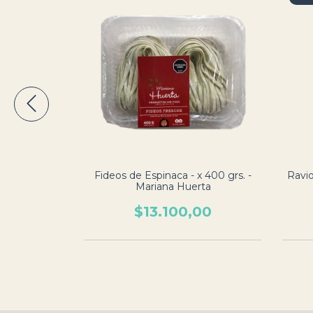
x 250 grs. -
Fideos de Espinaca - x 400 grs. -
Ravio
Mariana Huerta
00
$13.100,00