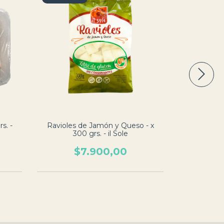
s. -
Ravioles de Jamón y Queso - x
Sorrentinos
300 grs. - il Sole
12 Unidad
$7.900,00
$