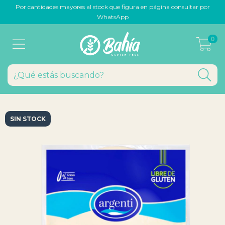
Por cantidades mayores al stock que figura en página consultar por
WhatsApp
0
SIN STOCK