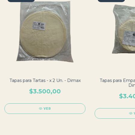
Tapas para Tartas - x 2 Un. - Dimax
Tapas para Empan
Di
$3.500,00
$3.4
VER