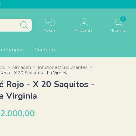
p
0
Ayuda
Mi cuenta
Mi carrito
o Comprar
Contacto
cio
>
Almacén
>
Infusiones/Endulzantes
>
 Rojo - X 20 Saquitos - La Virginia
é Rojo - X 20 Saquitos -
a Virginia
2.000,00