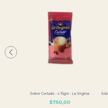
El Quilla
00
Sobre Cortado - x 15grs - La Virginia
Sobr
$750,00