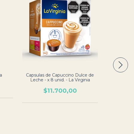
la
Capsulas de Capuccino Dulce de
Leche - x 8 unid. - La Virginia
$11.700,00
Sobre Capuc
gr