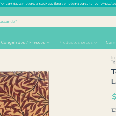
Por cantidades mayores al stock que figura en página consultar por WhatsAp
Congelados / Frescos
Productos secos
Cóm
Ini
Té
T
L
$