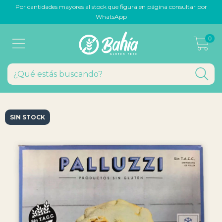
Por cantidades mayores al stock que figura en página consultar por
WhatsApp
0
SIN STOCK