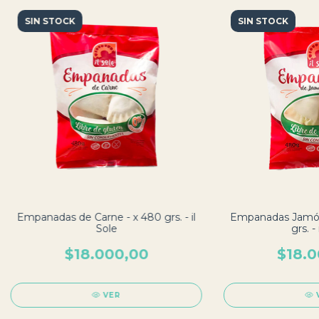
SIN STOCK
SIN STOCK
Empanadas de Carne - x 480 grs. - il
Empanadas Jamón
Sole
grs. - 
$18.000,00
$18.0
VER