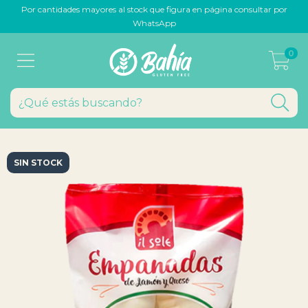
Por cantidades mayores al stock que figura en página consultar por
WhatsApp
0
SIN STOCK