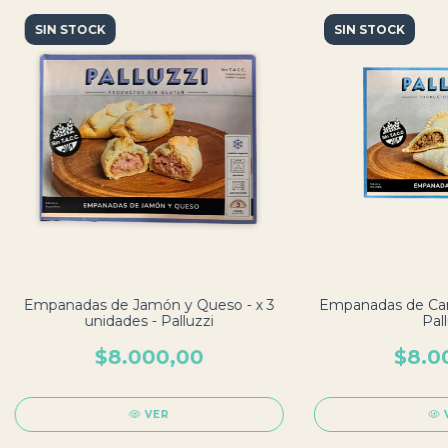
SIN STOCK
SIN STOCK
Empanadas de Jamón y Queso - x 3
Empanadas de Carn
unidades - Palluzzi
Pall
$8.000,00
$8.0
VER