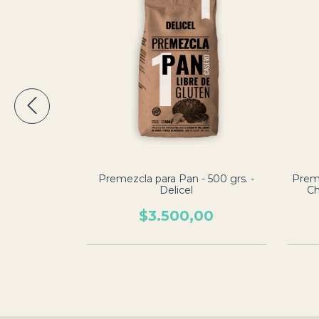
 500 grs. -
Premezcla para Pan - 500 grs. -
Preme
Delicel
Ch
00
$3.500,00