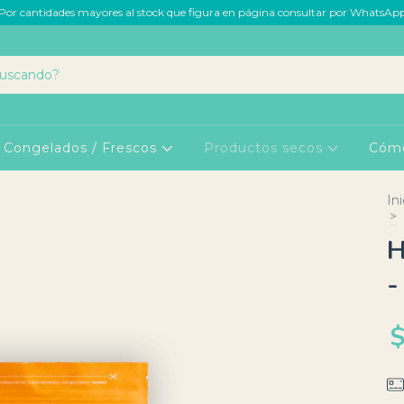
Por cantidades mayores al stock que figura en página consultar por WhatsAp
Congelados / Frescos
Productos secos
Cóm
Ini
>
H
-
$