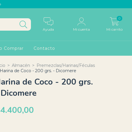
p
0
Ayuda
Mi cuenta
Mi carrito
o Comprar
Contacto
cio
>
Almacén
>
Premezclas/Harinas/Féculas
Harina de Coco - 200 grs. - Dicomere
arina de Coco - 200 grs.
 Dicomere
4.400,00