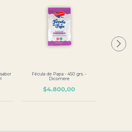
 sabor
Fécula de Papa - 450 grs. -
Premezcla p
l
Dicomere
$4.800,00
$