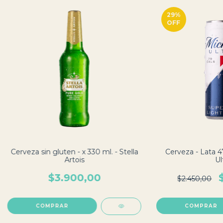
29
%
OFF
Cerveza sin gluten - x 330 ml. - Stella
Cerveza - Lata 4
Artois
Ul
$3.900,00
$2.450,00