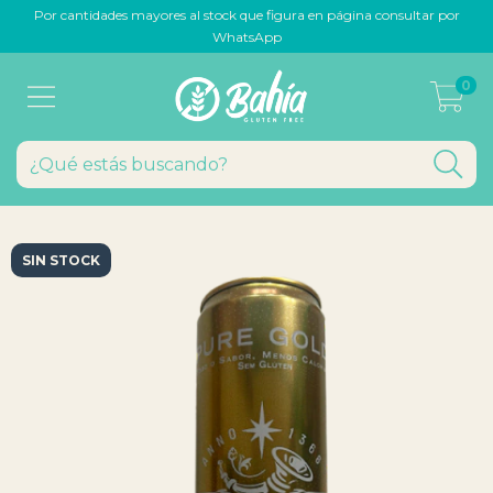
Por cantidades mayores al stock que figura en página consultar por
WhatsApp
0
SIN STOCK