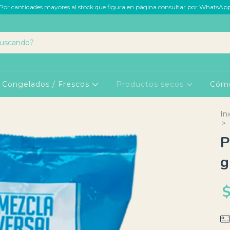
Por cantidades mayores al stock que figura en página consultar por WhatsAp
Congelados / Frescos
Productos secos
Cóm
Ini
>
P
g
$