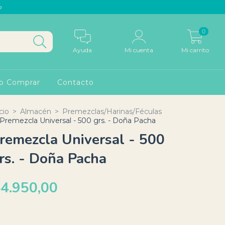
p
0
Ayuda
Mi cuenta
Mi carrito
o Comprar
Contacto
cio
>
Almacén
>
Premezclas/Harinas/Féculas
Premezcla Universal - 500 grs. - Doña Pacha
remezcla Universal - 500
rs. - Doña Pacha
4.950,00