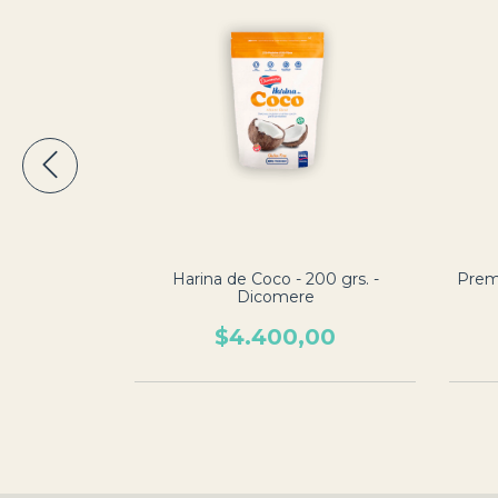
- 500 grs. -
Harina de Coco - 200 grs. -
Preme
Dicomere
00
$4.400,00