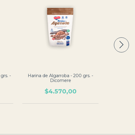
grs. -
Harina de Algarroba - 200 grs. -
Premezcla 
Dicomere
$4.570,00
$